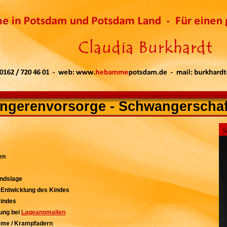
ngerenvorsorge - Schwangerschaf
en
indslage
Entwicklung des Kindes
Kindes
tung bei
Lageanomalien
eme / Krampfadern