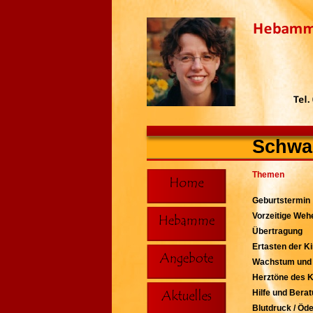
Schwa
Themen
Geburtstermin
Vorzeitige Weh
Übertragung
Ertasten der K
Wachstum und 
Herztöne des 
Hilfe und Bera
Blutdruck / Öd